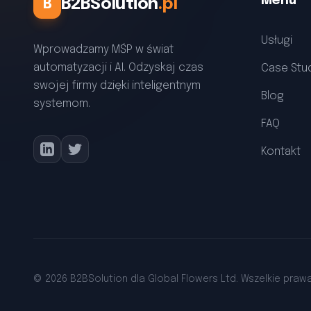
Menu
B2BSolution
.pl
B
Usługi
Wprowadzamy MŚP w świat
automatyzacji i AI. Odzyskaj czas
Case Stu
swojej firmy dzięki inteligentnym
Blog
systemom.
FAQ
Kontakt
© 2026 B2BSolution dla Global Flowers Ltd. Wszelkie praw