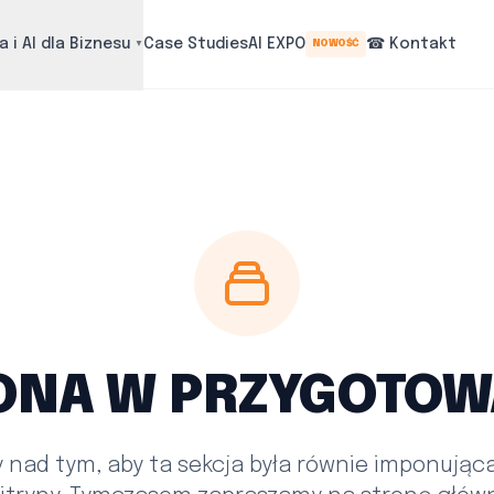
 i AI dla Biznesu
Case Studies
AI EXPO
☎ Kontakt
NOWOŚĆ
▼
ONA W PRZYGOTOW
 nad tym, aby ta sekcja była równie imponująca