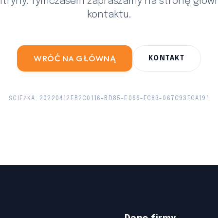
witryny. Tymczasem zapraszamy na stronę główn
kontaktu.
WRÓĆ NA GŁÓWNĄ
KONTAKT
ŚCIEŻKA: 20220412EB2C0116-BD85-E066-FC63-067C93ECA191