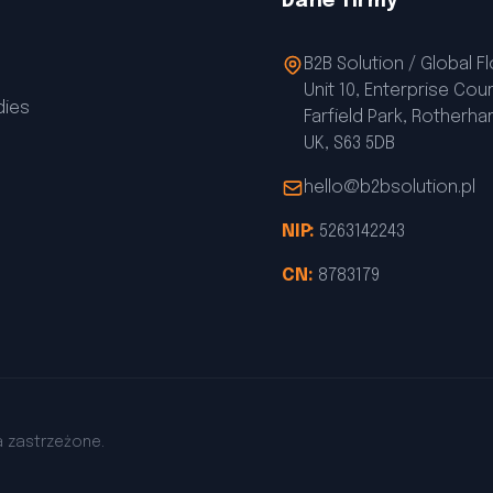
Dane firmy
B2B Solution / Global F
Unit 10, Enterprise Cour
dies
Farfield Park, Rotherh
UK, S63 5DB
hello@b2bsolution.pl
NIP:
5263142243
CN:
8783179
a zastrzeżone.