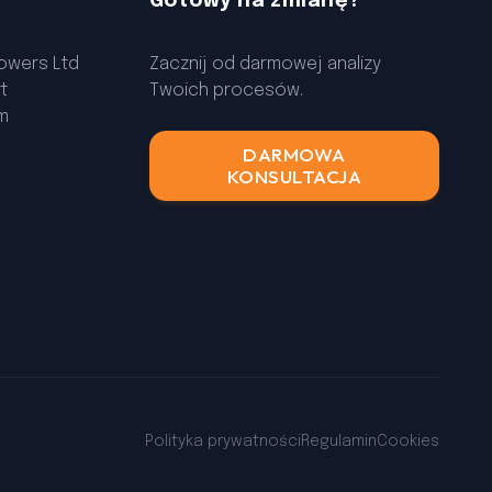
Gotowy na zmianę?
lowers Ltd
Zacznij od darmowej analizy
t
Twoich procesów.
am
DARMOWA
KONSULTACJA
Polityka prywatności
Regulamin
Cookies