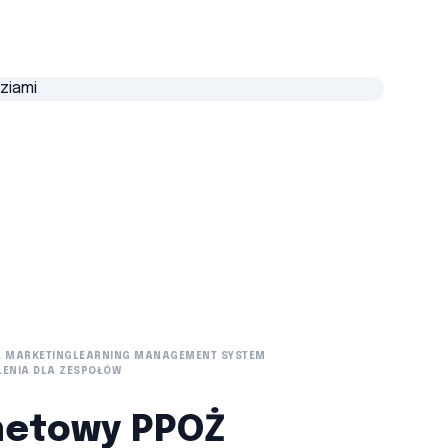
L MARKETING
LEARNING MANAGEMENT SYSTEM
LENIA DLA ZESPOŁÓW
rnetowy PPOŻ