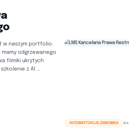
wa
go
t w naszym portfolio.
nie mamy odgrzewanego
a filmiki ukrytych
kolenie z AI ...
AUTOMATYZACJA ZAMÓWIEŃ
MA