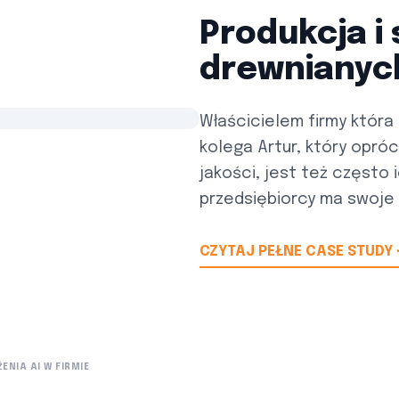
Produkcja i
drewnianyc
Właścicielem firmy która 
kolega Artur, który opró
jakości, jest też często
przedsiębiorcy ma swoje wa
CZYTAJ PEŁNE CASE STUDY
ENIA AI W FIRMIE