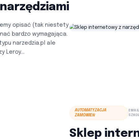
 narzędziami
emy opisać (tak niestety
yznać bardzo wymagająca.
typu narzedzia.pl ale
y Leroy...
AUTOMATYZACJA
EMAI
ZAMÓWIEŃ
SZKO
Sklep inte