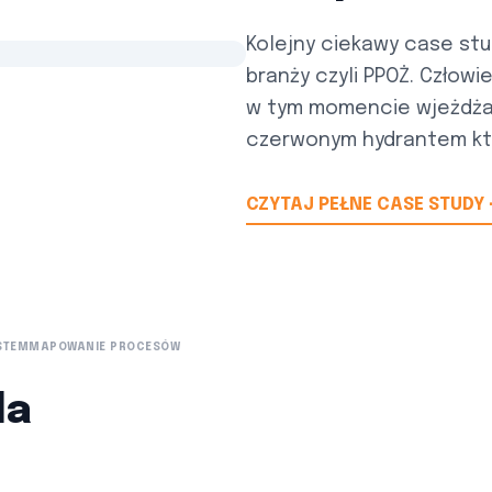
Kolejny ciekawy case stu
branży czyli PPOŻ. Człowie
w tym momencie wjeżdża R
czerwonym hydrantem któr
CZYTAJ PEŁNE CASE STUDY
STEM
MAPOWANIE PROCESÓW
la