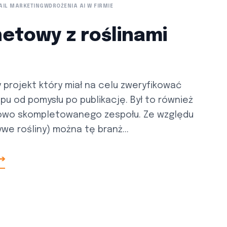
AIL MARKETING
WDROŻENIA AI W FIRMIE
netowy z roślinami
projekt który miał na celu zweryfikować
pu od pomysłu po publikację. Był to również
nowo skompletowanego zespołu. Ze względu
we rośliny) można tę branż...
 ➔