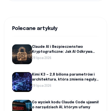
Polecane artykuły
Claude AI i Bezpieczeństwo
Kryptograficzne: Jak AI Odkrywa
Luki w Szyfrach
29 lipca 2026
Kimi K3 — 2,8 biliona parametrów i
architektura, która zmienia reguły
gry w AI
29 lipca 2026
Co wyciek kodu Claude Code ujawnił
o narzędziach AI, którym ufamy