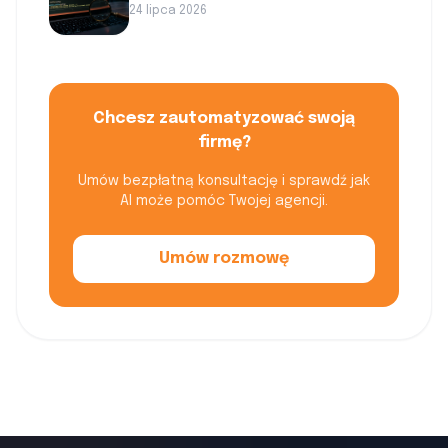
24 lipca 2026
Chcesz zautomatyzować swoją
firmę?
Umów bezpłatną konsultację i sprawdź jak
AI może pomóc Twojej agencji.
Umów rozmowę