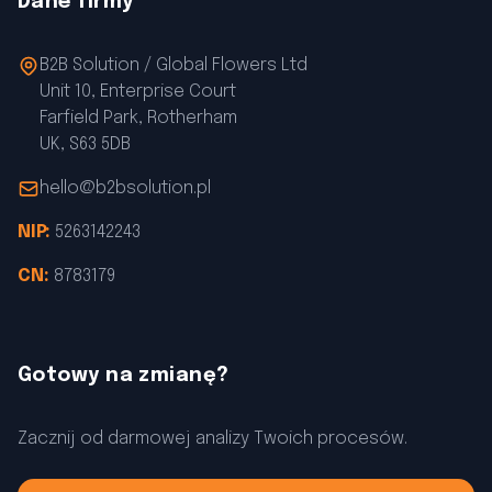
Dane firmy
B2B Solution / Global Flowers Ltd
Unit 10, Enterprise Court
Farfield Park, Rotherham
UK, S63 5DB
hello@b2bsolution.pl
NIP:
5263142243
CN:
8783179
Gotowy na zmianę?
Zacznij od darmowej analizy Twoich procesów.