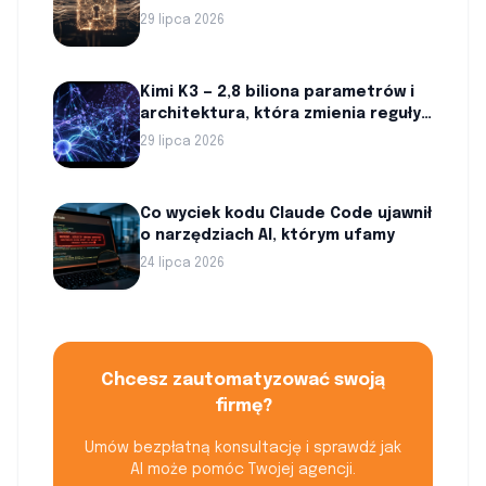
Luki w Szyfrach
29 lipca 2026
Kimi K3 — 2,8 biliona parametrów i
architektura, która zmienia reguły
gry w AI
29 lipca 2026
Co wyciek kodu Claude Code ujawnił
o narzędziach AI, którym ufamy
24 lipca 2026
Chcesz zautomatyzować swoją
firmę?
Umów bezpłatną konsultację i sprawdź jak
AI może pomóc Twojej agencji.