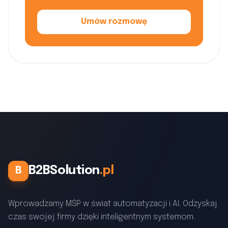
Umów rozmowę
B2BSolution
.pl
B
Wprowadzamy MŚP w świat automatyzacji i AI. Odzyskaj
czas swojej firmy dzięki inteligentnym systemom.