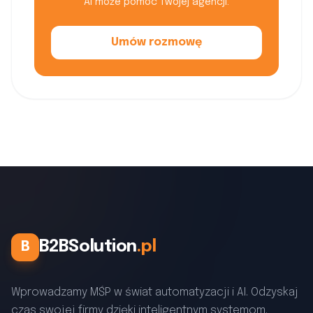
AI może pomóc Twojej agencji.
Umów rozmowę
B2BSolution
.pl
B
Wprowadzamy MŚP w świat automatyzacji i AI. Odzyskaj
czas swojej firmy dzięki inteligentnym systemom.