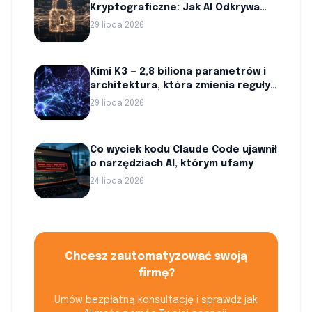
Kryptograficzne: Jak AI Odkrywa
Luki w Szyfrach
29 lipca 2026
Kimi K3 — 2,8 biliona parametrów i
architektura, która zmienia reguły
gry w AI
29 lipca 2026
Co wyciek kodu Claude Code ujawnił
o narzędziach AI, którym ufamy
24 lipca 2026
Chcesz zautomatyzować swoją
firmę?
Umów bezpłatną konsultację i sprawdź jak