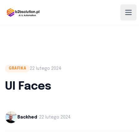
22 lutego 2024
GRAFIKA
UI Faces
•
Backhed
22 lutego 2024