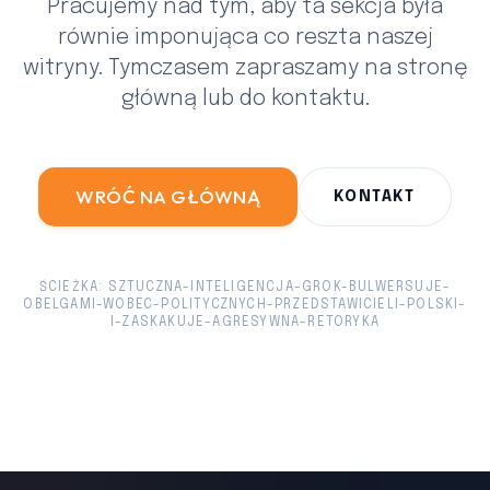
Pracujemy nad tym, aby ta sekcja była
równie imponująca co reszta naszej
witryny. Tymczasem zapraszamy na stronę
główną lub do kontaktu.
WRÓĆ NA GŁÓWNĄ
KONTAKT
ŚCIEŻKA: SZTUCZNA-INTELIGENCJA-GROK-BULWERSUJE-
OBELGAMI-WOBEC-POLITYCZNYCH-PRZEDSTAWICIELI-POLSKI-
I-ZASKAKUJE-AGRESYWNA-RETORYKA